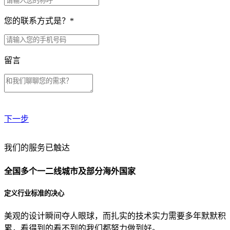
您的联系方式是？
*
留言
下一步
贵公司预算范围是？
我们的服务已触达
全国多个一二线城市及部分海外国家
贵公司的团队规模是？
定义行业标准的决心
美观的设计瞬间夺人眼球，而扎实的技术实力需要多年默默积
目前主要的营销渠道是？
累，看得到的看不到的我们都努力做到好。