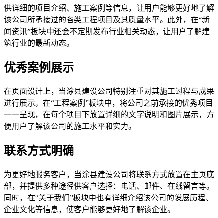
供详细的项目介绍、施工案例等信息，让用户能够更好地了解
该公司所承接过的各类工程项目及其质量水平。此外，在“新
闻资讯”板块中还会不定期发布行业相关动态，让用户了解建
筑行业的最新动态。
优秀案例展示
在页面设计上，当涂县建设公司特别注重对其施工过程与成果
进行展示。在“工程案例”板块中，将公司之前承接的优秀项目
一一呈现，在每个项目下放置详细的文字说明和图片展示，方
便用户了解该公司的施工水平和实力。
联系方式明确
为更好地服务客户，当涂县建设公司将联系方式放置在主页底
部，并提供多种途径供客户选择：电话、邮件、在线留言等。
同时，在“关于我们”板块中也有详细介绍该公司的发展历程、
企业文化等信息，使客户能够更好地了解该企业。