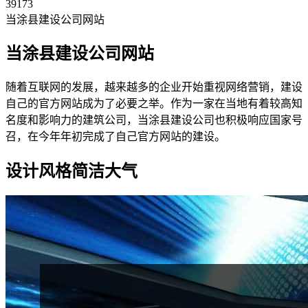
39173
当涂县建设公司网站
当涂县建设公司网站
随着互联网的发展，越来越多的企业开始重视网络营销，建设
自己的官方网站成为了必要之举。作为一家在当地有着较高知
名度和影响力的建筑公司，当涂县建设公司也积极响应国家号
召，在今年年初完成了自己官方网站的建设。
设计风格简洁大气