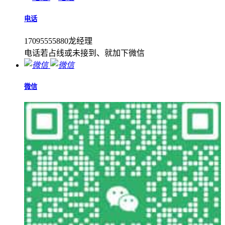
电话
17095555880龙经理
电话若占线或未接到、就加下微信
微信