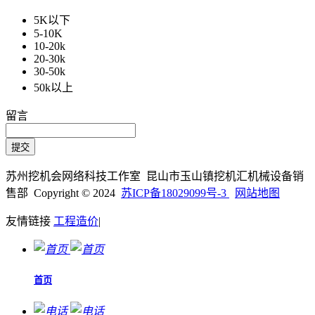
5K以下
5-10K
10-20k
20-30k
30-50k
50k以上
留言
苏州挖机会网络科技工作室 昆山市玉山镇挖机汇机械设备销
售部 Copyright © 2024
苏ICP备18029099号-3
网站地图
友情链接
工程造价
|
首页