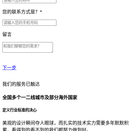
您的联系方式是？
*
留言
下一步
贵公司预算范围是？
我们的服务已触达
全国多个一二线城市及部分海外国家
贵公司的团队规模是？
定义行业标准的决心
美观的设计瞬间夺人眼球，而扎实的技术实力需要多年默默积
目前主要的营销渠道是？
累，看得到的看不到的我们都努力做到好。