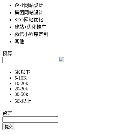
企业网站设计
集团网站设计
SEO网站优化
建站+优化推广
微信小程序定制
其他
预算
5K以下
5-10K
10-20k
20-30k
30-50k
50k以上
留言