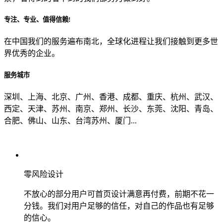
专注、专业、值得信赖!
从哪里了解到我们？
在中国我们的服务遍布南北，全球化进程让我们接触到更多世
界优秀的企业。
上一步
确认发送
服务城市
深圳、上海、北京、广州、香港、成都、重庆、杭州、武汉、
西定、天津、苏州、南京、郑州、长沙、东莞、沈阳、青岛、
合肥、佛山、山东、台湾苏州、厦门...
零风险设计
不放心的部分用户可首页设计满意再付费，前期不花一
分钱。我们对用户足够的信任，对自己的作品也有足够
的信心。