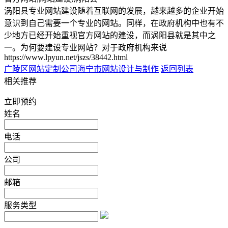
涡阳县专业网站建设随着互联网的发展，越来越多的企业开始
意识到自己需要一个专业的网站。同样，在政府机构中也有不
少地方已经开始重视官方网站的建设，而涡阳县就是其中之
一。为何要建设专业网站？对于政府机构来说
https://www.lpyun.net/jszs/38442.html
广陵区网站定制公司
海宁市网站设计与制作
返回列表
相关推荐
立即预约
姓名
电话
公司
邮箱
服务类型