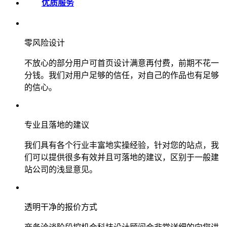
优质服务
零风险设计
不放心的部分用户可首页设计满意再付费，前期不花一
分钱。我们对用户足够的信任，对自己的作品也有足够
的信心。
专业且落地的建议
我们具有各个行业丰富地实操经验，针对您的站点，我
们可以提供很多有效并且可落地的建议，区别于一般建
站公司的浅显意见。
透明干净的报价方式