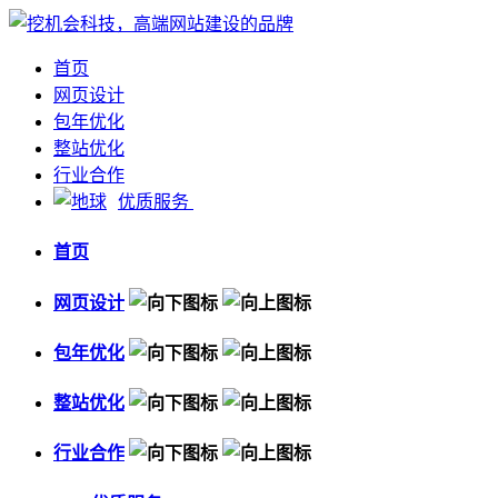
首页
网页设计
包年优化
整站优化
行业合作
优质服务
首页
网页设计
包年优化
整站优化
行业合作