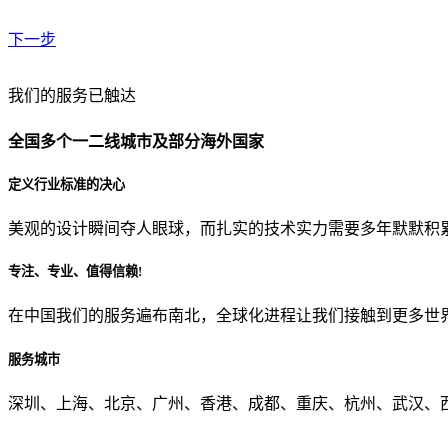
下一步
贵公司预算范围是？
我们的服务已触达
全国多个一二线城市及部分海外国家
贵公司的团队规模是？
定义行业标准的决心
美观的设计瞬间夺人眼球，而扎实的技术实力需要多年默默积
目前主要的营销渠道是？
专注、专业、值得信赖!
在中国我们的服务遍布南北，全球化进程让我们接触到更多世
从哪里了解到我们？
服务城市
上一步
确认发送
深圳、上海、北京、广州、香港、成都、重庆、杭州、武汉、西