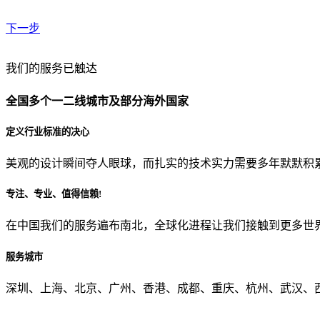
下一步
贵公司预算范围是？
我们的服务已触达
全国多个一二线城市及部分海外国家
贵公司的团队规模是？
定义行业标准的决心
美观的设计瞬间夺人眼球，而扎实的技术实力需要多年默默积
目前主要的营销渠道是？
专注、专业、值得信赖!
在中国我们的服务遍布南北，全球化进程让我们接触到更多世
从哪里了解到我们？
服务城市
上一步
确认发送
深圳、上海、北京、广州、香港、成都、重庆、杭州、武汉、西