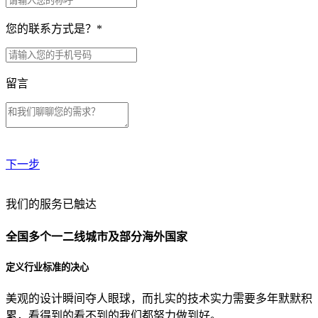
您的联系方式是？
*
留言
下一步
贵公司预算范围是？
我们的服务已触达
全国多个一二线城市及部分海外国家
贵公司的团队规模是？
定义行业标准的决心
美观的设计瞬间夺人眼球，而扎实的技术实力需要多年默默积
目前主要的营销渠道是？
累，看得到的看不到的我们都努力做到好。