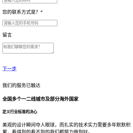
您的联系方式是？
*
留言
下一步
贵公司预算范围是？
我们的服务已触达
全国多个一二线城市及部分海外国家
贵公司的团队规模是？
定义行业标准的决心
美观的设计瞬间夺人眼球，而扎实的技术实力需要多年默默积
目前主要的营销渠道是？
累，看得到的看不到的我们都努力做到好。