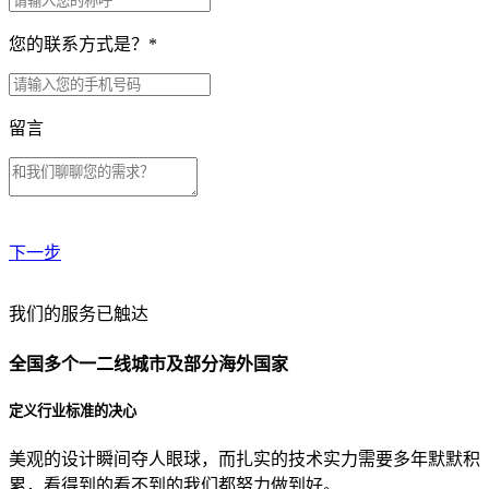
您的联系方式是？
*
留言
下一步
贵公司预算范围是？
我们的服务已触达
全国多个一二线城市及部分海外国家
贵公司的团队规模是？
定义行业标准的决心
美观的设计瞬间夺人眼球，而扎实的技术实力需要多年默默积
目前主要的营销渠道是？
累，看得到的看不到的我们都努力做到好。