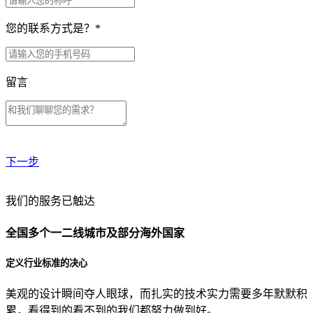
您的联系方式是？
*
留言
下一步
贵公司预算范围是？
我们的服务已触达
全国多个一二线城市及部分海外国家
贵公司的团队规模是？
定义行业标准的决心
美观的设计瞬间夺人眼球，而扎实的技术实力需要多年默默积
目前主要的营销渠道是？
累，看得到的看不到的我们都努力做到好。