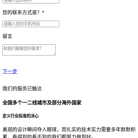
您的联系方式是？
*
留言
下一步
贵公司预算范围是？
我们的服务已触达
全国多个一二线城市及部分海外国家
贵公司的团队规模是？
定义行业标准的决心
美观的设计瞬间夺人眼球，而扎实的技术实力需要多年默默积
目前主要的营销渠道是？
累，看得到的看不到的我们都努力做到好。