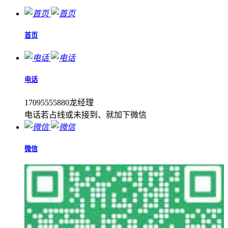
首页
电话
17095555880龙经理
电话若占线或未接到、就加下微信
微信