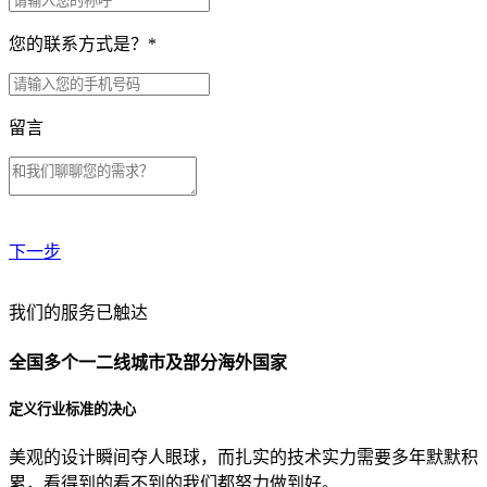
您的联系方式是？
*
留言
下一步
贵公司预算范围是？
我们的服务已触达
全国多个一二线城市及部分海外国家
贵公司的团队规模是？
定义行业标准的决心
美观的设计瞬间夺人眼球，而扎实的技术实力需要多年默默积
目前主要的营销渠道是？
累，看得到的看不到的我们都努力做到好。