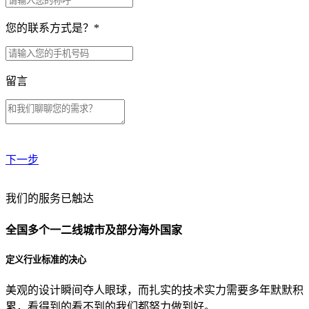
您的联系方式是？
*
留言
下一步
贵公司预算范围是？
我们的服务已触达
全国多个一二线城市及部分海外国家
贵公司的团队规模是？
定义行业标准的决心
美观的设计瞬间夺人眼球，而扎实的技术实力需要多年默默积
目前主要的营销渠道是？
累，看得到的看不到的我们都努力做到好。