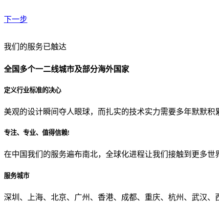
下一步
贵公司预算范围是？
我们的服务已触达
全国多个一二线城市及部分海外国家
贵公司的团队规模是？
定义行业标准的决心
美观的设计瞬间夺人眼球，而扎实的技术实力需要多年默默积
目前主要的营销渠道是？
专注、专业、值得信赖!
在中国我们的服务遍布南北，全球化进程让我们接触到更多世
从哪里了解到我们？
服务城市
上一步
确认发送
深圳、上海、北京、广州、香港、成都、重庆、杭州、武汉、西