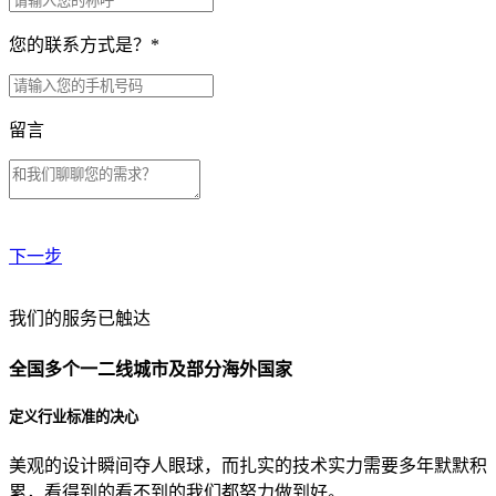
您的联系方式是？
*
留言
下一步
贵公司预算范围是？
我们的服务已触达
全国多个一二线城市及部分海外国家
贵公司的团队规模是？
定义行业标准的决心
美观的设计瞬间夺人眼球，而扎实的技术实力需要多年默默积
目前主要的营销渠道是？
累，看得到的看不到的我们都努力做到好。