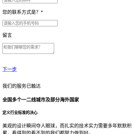
您的联系方式是？
*
留言
下一步
贵公司预算范围是？
我们的服务已触达
全国多个一二线城市及部分海外国家
贵公司的团队规模是？
定义行业标准的决心
美观的设计瞬间夺人眼球，而扎实的技术实力需要多年默默积
目前主要的营销渠道是？
累，看得到的看不到的我们都努力做到好。