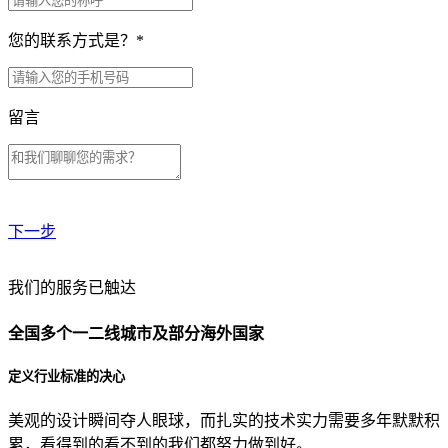
您的联系方式是？
*
留言
下一步
贵公司预算范围是？
我们的服务已触达
全国多个一二线城市及部分海外国家
贵公司的团队规模是？
定义行业标准的决心
美观的设计瞬间夺人眼球，而扎实的技术实力需要多年默默积
目前主要的营销渠道是？
累，看得到的看不到的我们都努力做到好。