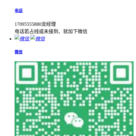
电话
17095555880龙经理
电话若占线或未接到、就加下微信
微信