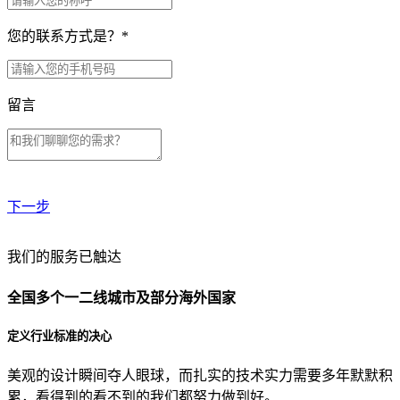
您的联系方式是？
*
留言
下一步
贵公司预算范围是？
我们的服务已触达
全国多个一二线城市及部分海外国家
贵公司的团队规模是？
定义行业标准的决心
美观的设计瞬间夺人眼球，而扎实的技术实力需要多年默默积
目前主要的营销渠道是？
累，看得到的看不到的我们都努力做到好。