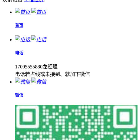
首页
电话
17095555880龙经理
电话若占线或未接到、就加下微信
微信