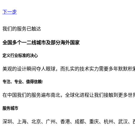
下一步
贵公司预算范围是？
我们的服务已触达
全国多个一二线城市及部分海外国家
贵公司的团队规模是？
定义行业标准的决心
美观的设计瞬间夺人眼球，而扎实的技术实力需要多年默默积
目前主要的营销渠道是？
专注、专业、值得信赖!
在中国我们的服务遍布南北，全球化进程让我们接触到更多世
从哪里了解到我们？
服务城市
上一步
确认发送
深圳、上海、北京、广州、香港、成都、重庆、杭州、武汉、西