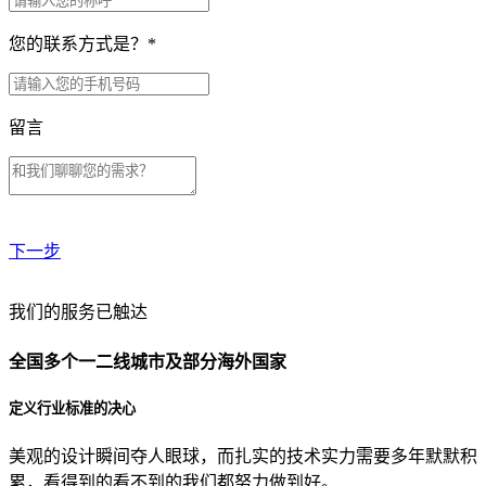
您的联系方式是？
*
留言
下一步
贵公司预算范围是？
我们的服务已触达
全国多个一二线城市及部分海外国家
贵公司的团队规模是？
定义行业标准的决心
美观的设计瞬间夺人眼球，而扎实的技术实力需要多年默默积
目前主要的营销渠道是？
累，看得到的看不到的我们都努力做到好。