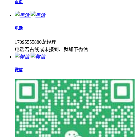
首页
电话
17095555880龙经理
电话若占线或未接到、就加下微信
微信