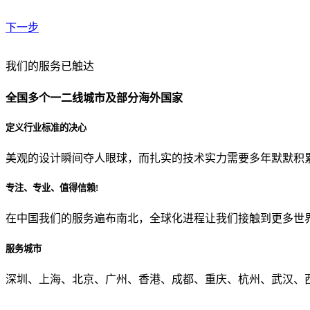
下一步
贵公司预算范围是？
我们的服务已触达
全国多个一二线城市及部分海外国家
贵公司的团队规模是？
定义行业标准的决心
美观的设计瞬间夺人眼球，而扎实的技术实力需要多年默默积
目前主要的营销渠道是？
专注、专业、值得信赖!
在中国我们的服务遍布南北，全球化进程让我们接触到更多世
从哪里了解到我们？
服务城市
上一步
确认发送
深圳、上海、北京、广州、香港、成都、重庆、杭州、武汉、西