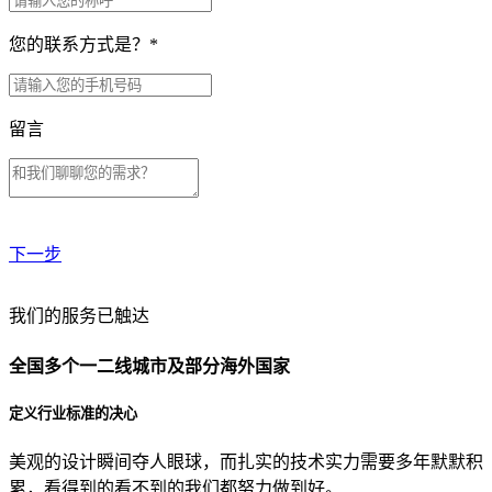
您的联系方式是？
*
留言
下一步
贵公司预算范围是？
我们的服务已触达
全国多个一二线城市及部分海外国家
贵公司的团队规模是？
定义行业标准的决心
美观的设计瞬间夺人眼球，而扎实的技术实力需要多年默默积
目前主要的营销渠道是？
累，看得到的看不到的我们都努力做到好。