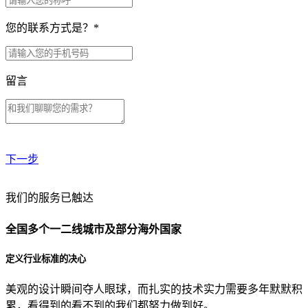
您的联系方式是？
*
留言
下一步
贵公司预算范围是？
我们的服务已触达
全国多个一二线城市及部分海外国家
贵公司的团队规模是？
定义行业标准的决心
美观的设计瞬间夺人眼球，而扎实的技术实力需要多年默默积
目前主要的营销渠道是？
累，看得到的看不到的我们都努力做到好。