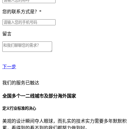
您的联系方式是？
*
留言
下一步
贵公司预算范围是？
我们的服务已触达
全国多个一二线城市及部分海外国家
贵公司的团队规模是？
定义行业标准的决心
美观的设计瞬间夺人眼球，而扎实的技术实力需要多年默默积
目前主要的营销渠道是？
累，看得到的看不到的我们都努力做到好。