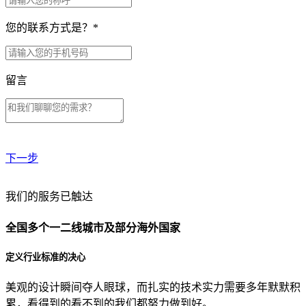
您的联系方式是？
*
留言
下一步
贵公司预算范围是？
我们的服务已触达
全国多个一二线城市及部分海外国家
贵公司的团队规模是？
定义行业标准的决心
美观的设计瞬间夺人眼球，而扎实的技术实力需要多年默默积
目前主要的营销渠道是？
累，看得到的看不到的我们都努力做到好。