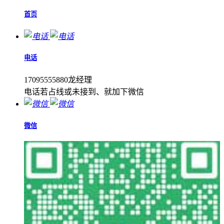
首页
电话
17095555880龙经理
电话若占线或未接到、就加下微信
微信