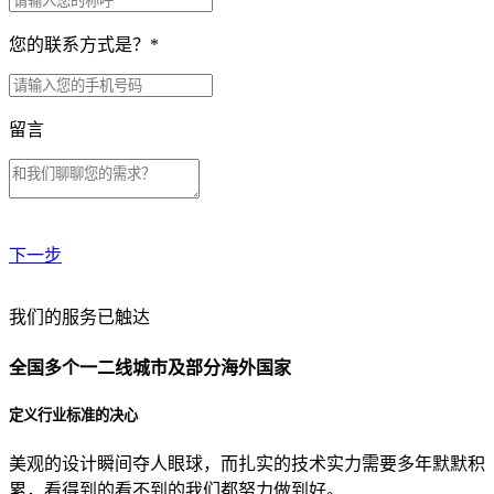
您的联系方式是？
*
留言
下一步
贵公司预算范围是？
我们的服务已触达
全国多个一二线城市及部分海外国家
贵公司的团队规模是？
定义行业标准的决心
美观的设计瞬间夺人眼球，而扎实的技术实力需要多年默默积
目前主要的营销渠道是？
累，看得到的看不到的我们都努力做到好。