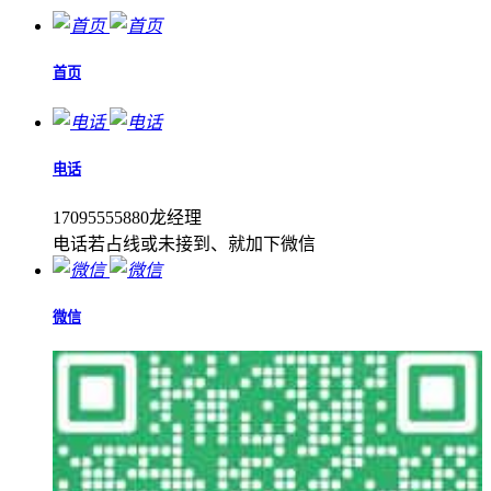
首页
电话
17095555880龙经理
电话若占线或未接到、就加下微信
微信