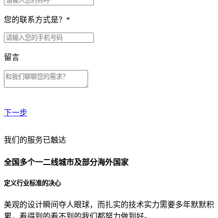
您的联系方式是？
*
留言
下一步
贵公司预算范围是？
我们的服务已触达
全国多个一二线城市及部分海外国家
贵公司的团队规模是？
定义行业标准的决心
美观的设计瞬间夺人眼球，而扎实的技术实力需要多年默默积
目前主要的营销渠道是？
累，看得到的看不到的我们都努力做到好。