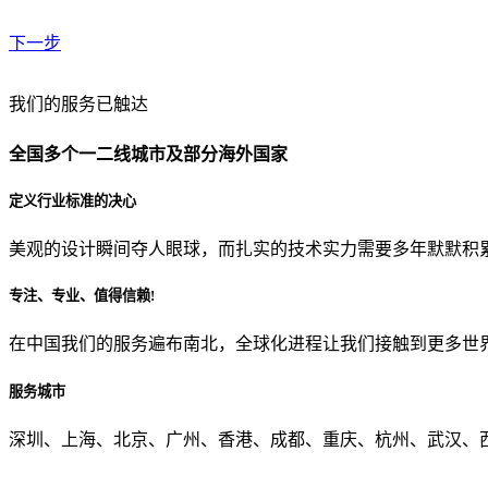
下一步
贵公司预算范围是？
我们的服务已触达
全国多个一二线城市及部分海外国家
贵公司的团队规模是？
定义行业标准的决心
美观的设计瞬间夺人眼球，而扎实的技术实力需要多年默默积
目前主要的营销渠道是？
专注、专业、值得信赖!
在中国我们的服务遍布南北，全球化进程让我们接触到更多世
从哪里了解到我们？
服务城市
上一步
确认发送
深圳、上海、北京、广州、香港、成都、重庆、杭州、武汉、西