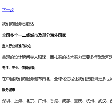
下一步
贵公司预算范围是？
我们的服务已触达
全国多个一二线城市及部分海外国家
贵公司的团队规模是？
定义行业标准的决心
美观的设计瞬间夺人眼球，而扎实的技术实力需要多年默默积
目前主要的营销渠道是？
专注、专业、值得信赖!
在中国我们的服务遍布南北，全球化进程让我们接触到更多世
从哪里了解到我们？
服务城市
上一步
确认发送
深圳、上海、北京、广州、香港、成都、重庆、杭州、武汉、西