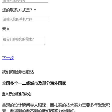
您的联系方式是？
*
留言
下一步
贵公司预算范围是？
我们的服务已触达
全国多个一二线城市及部分海外国家
贵公司的团队规模是？
定义行业标准的决心
美观的设计瞬间夺人眼球，而扎实的技术实力需要多年默默积
目前主要的营销渠道是？
累，看得到的看不到的我们都努力做到好。