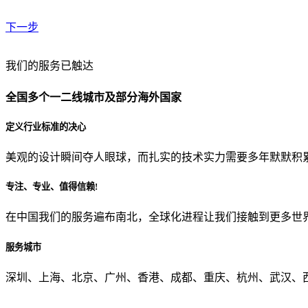
下一步
贵公司预算范围是？
我们的服务已触达
全国多个一二线城市及部分海外国家
贵公司的团队规模是？
定义行业标准的决心
美观的设计瞬间夺人眼球，而扎实的技术实力需要多年默默积
目前主要的营销渠道是？
专注、专业、值得信赖!
在中国我们的服务遍布南北，全球化进程让我们接触到更多世
从哪里了解到我们？
服务城市
上一步
确认发送
深圳、上海、北京、广州、香港、成都、重庆、杭州、武汉、西