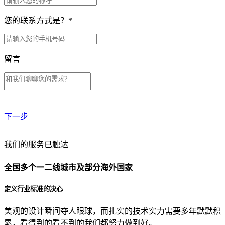
您的联系方式是？
*
留言
下一步
贵公司预算范围是？
我们的服务已触达
全国多个一二线城市及部分海外国家
贵公司的团队规模是？
定义行业标准的决心
美观的设计瞬间夺人眼球，而扎实的技术实力需要多年默默积
目前主要的营销渠道是？
累，看得到的看不到的我们都努力做到好。