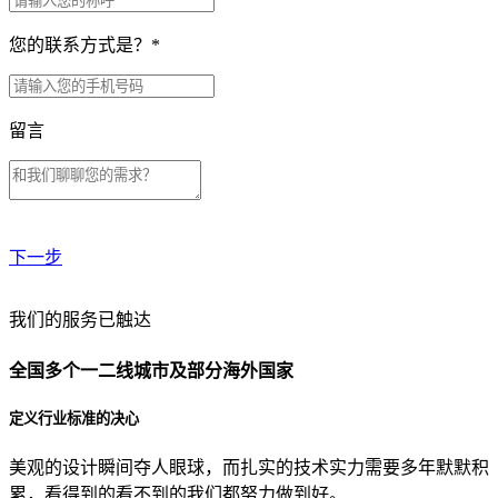
您的联系方式是？
*
留言
下一步
贵公司预算范围是？
我们的服务已触达
全国多个一二线城市及部分海外国家
贵公司的团队规模是？
定义行业标准的决心
美观的设计瞬间夺人眼球，而扎实的技术实力需要多年默默积
目前主要的营销渠道是？
累，看得到的看不到的我们都努力做到好。