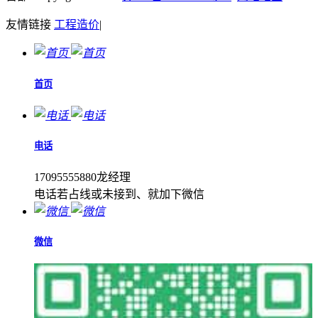
友情链接
工程造价
|
首页
电话
17095555880龙经理
电话若占线或未接到、就加下微信
微信