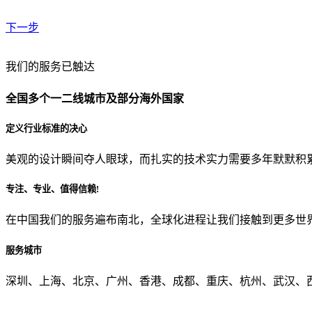
下一步
贵公司预算范围是？
我们的服务已触达
全国多个一二线城市及部分海外国家
贵公司的团队规模是？
定义行业标准的决心
美观的设计瞬间夺人眼球，而扎实的技术实力需要多年默默积
目前主要的营销渠道是？
专注、专业、值得信赖!
在中国我们的服务遍布南北，全球化进程让我们接触到更多世
从哪里了解到我们？
服务城市
上一步
确认发送
深圳、上海、北京、广州、香港、成都、重庆、杭州、武汉、西