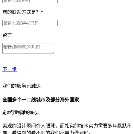
您的联系方式是？
*
留言
下一步
贵公司预算范围是？
我们的服务已触达
全国多个一二线城市及部分海外国家
贵公司的团队规模是？
定义行业标准的决心
美观的设计瞬间夺人眼球，而扎实的技术实力需要多年默默积
目前主要的营销渠道是？
累，看得到的看不到的我们都努力做到好。