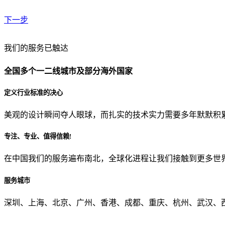
下一步
贵公司预算范围是？
我们的服务已触达
全国多个一二线城市及部分海外国家
贵公司的团队规模是？
定义行业标准的决心
美观的设计瞬间夺人眼球，而扎实的技术实力需要多年默默积
目前主要的营销渠道是？
专注、专业、值得信赖!
在中国我们的服务遍布南北，全球化进程让我们接触到更多世
从哪里了解到我们？
服务城市
上一步
确认发送
深圳、上海、北京、广州、香港、成都、重庆、杭州、武汉、西