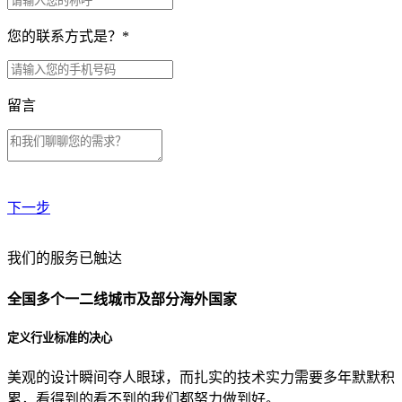
您的联系方式是？
*
留言
下一步
贵公司预算范围是？
我们的服务已触达
全国多个一二线城市及部分海外国家
贵公司的团队规模是？
定义行业标准的决心
美观的设计瞬间夺人眼球，而扎实的技术实力需要多年默默积
目前主要的营销渠道是？
累，看得到的看不到的我们都努力做到好。