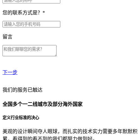
您的联系方式是？
*
留言
下一步
贵公司预算范围是？
我们的服务已触达
全国多个一二线城市及部分海外国家
贵公司的团队规模是？
定义行业标准的决心
美观的设计瞬间夺人眼球，而扎实的技术实力需要多年默默积
目前主要的营销渠道是？
累，看得到的看不到的我们都努力做到好。