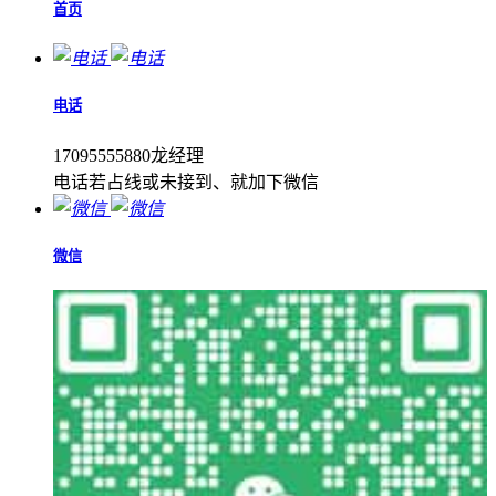
首页
电话
17095555880龙经理
电话若占线或未接到、就加下微信
微信