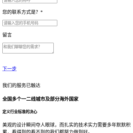
您的联系方式是？
*
留言
下一步
贵公司预算范围是？
我们的服务已触达
全国多个一二线城市及部分海外国家
贵公司的团队规模是？
定义行业标准的决心
美观的设计瞬间夺人眼球，而扎实的技术实力需要多年默默积
目前主要的营销渠道是？
累，看得到的看不到的我们都努力做到好。