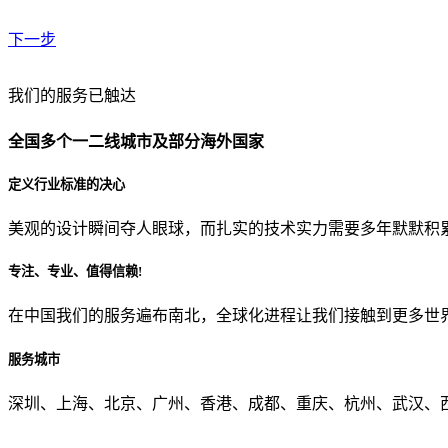
下一步
贵公司预算范围是？
我们的服务已触达
全国多个一二线城市及部分海外国家
贵公司的团队规模是？
定义行业标准的决心
美观的设计瞬间夺人眼球，而扎实的技术实力需要多年默默积
目前主要的营销渠道是？
专注、专业、值得信赖!
在中国我们的服务遍布南北，全球化进程让我们接触到更多世
从哪里了解到我们？
服务城市
上一步
确认发送
深圳、上海、北京、广州、香港、成都、重庆、杭州、武汉、西