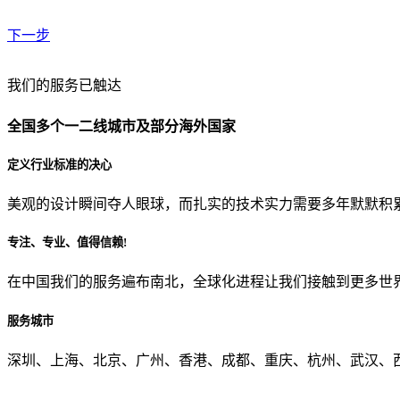
下一步
贵公司预算范围是？
我们的服务已触达
全国多个一二线城市及部分海外国家
贵公司的团队规模是？
定义行业标准的决心
美观的设计瞬间夺人眼球，而扎实的技术实力需要多年默默积
目前主要的营销渠道是？
专注、专业、值得信赖!
在中国我们的服务遍布南北，全球化进程让我们接触到更多世
从哪里了解到我们？
服务城市
上一步
确认发送
深圳、上海、北京、广州、香港、成都、重庆、杭州、武汉、西