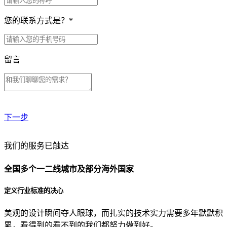
您的联系方式是？
*
留言
下一步
贵公司预算范围是？
我们的服务已触达
全国多个一二线城市及部分海外国家
贵公司的团队规模是？
定义行业标准的决心
美观的设计瞬间夺人眼球，而扎实的技术实力需要多年默默积
目前主要的营销渠道是？
累，看得到的看不到的我们都努力做到好。