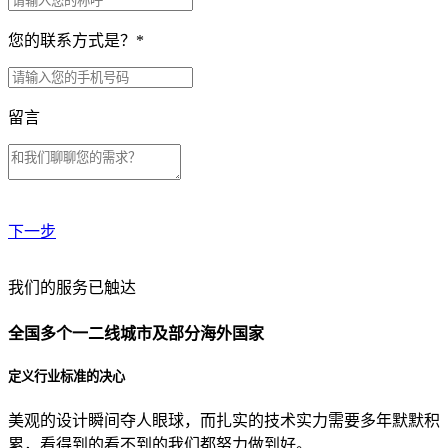
您的联系方式是？
*
留言
下一步
贵公司预算范围是？
我们的服务已触达
全国多个一二线城市及部分海外国家
贵公司的团队规模是？
定义行业标准的决心
美观的设计瞬间夺人眼球，而扎实的技术实力需要多年默默积
目前主要的营销渠道是？
累，看得到的看不到的我们都努力做到好。