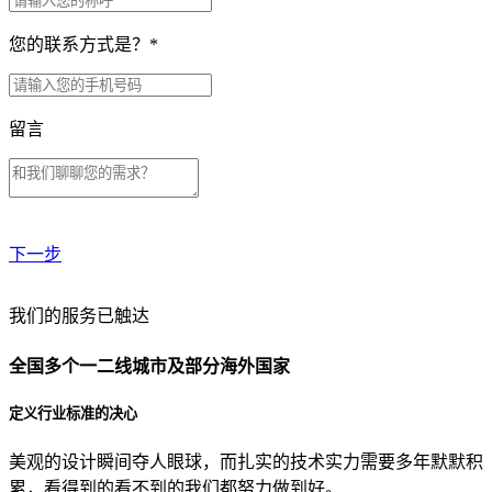
您的联系方式是？
*
留言
下一步
贵公司预算范围是？
我们的服务已触达
全国多个一二线城市及部分海外国家
贵公司的团队规模是？
定义行业标准的决心
美观的设计瞬间夺人眼球，而扎实的技术实力需要多年默默积
目前主要的营销渠道是？
累，看得到的看不到的我们都努力做到好。