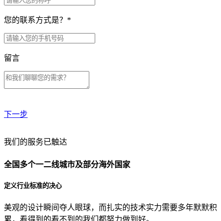
您的联系方式是？
*
留言
下一步
贵公司预算范围是？
我们的服务已触达
全国多个一二线城市及部分海外国家
贵公司的团队规模是？
定义行业标准的决心
美观的设计瞬间夺人眼球，而扎实的技术实力需要多年默默积
目前主要的营销渠道是？
累，看得到的看不到的我们都努力做到好。