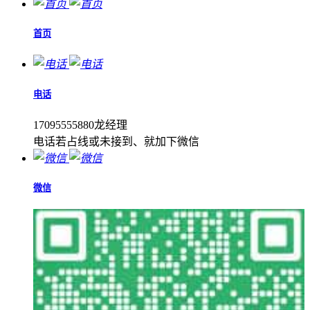
首页
电话
17095555880龙经理
电话若占线或未接到、就加下微信
微信