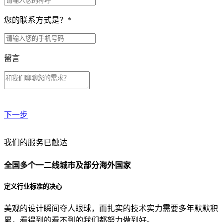
您的联系方式是？
*
留言
下一步
贵公司预算范围是？
我们的服务已触达
全国多个一二线城市及部分海外国家
贵公司的团队规模是？
定义行业标准的决心
美观的设计瞬间夺人眼球，而扎实的技术实力需要多年默默积
目前主要的营销渠道是？
累，看得到的看不到的我们都努力做到好。