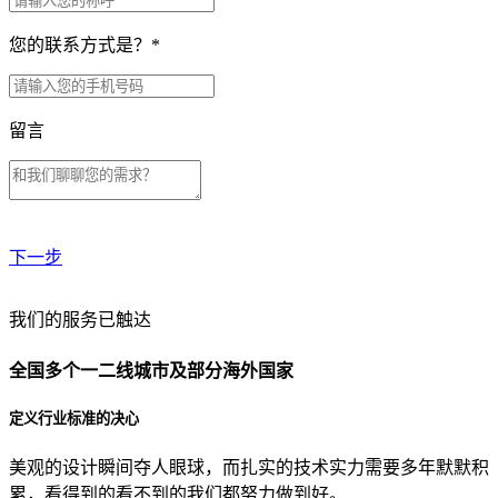
您的联系方式是？
*
留言
下一步
贵公司预算范围是？
我们的服务已触达
全国多个一二线城市及部分海外国家
贵公司的团队规模是？
定义行业标准的决心
美观的设计瞬间夺人眼球，而扎实的技术实力需要多年默默积
目前主要的营销渠道是？
累，看得到的看不到的我们都努力做到好。