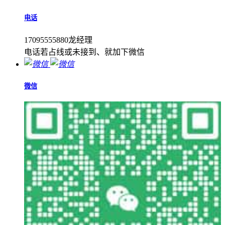
电话
17095555880龙经理
电话若占线或未接到、就加下微信
微信