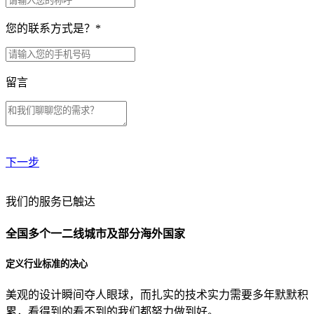
您的联系方式是？
*
留言
下一步
贵公司预算范围是？
我们的服务已触达
全国多个一二线城市及部分海外国家
贵公司的团队规模是？
定义行业标准的决心
美观的设计瞬间夺人眼球，而扎实的技术实力需要多年默默积
目前主要的营销渠道是？
累，看得到的看不到的我们都努力做到好。