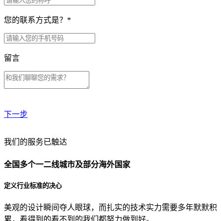
您的联系方式是？
*
留言
下一步
贵公司预算范围是？
我们的服务已触达
全国多个一二线城市及部分海外国家
贵公司的团队规模是？
定义行业标准的决心
美观的设计瞬间夺人眼球，而扎实的技术实力需要多年默默积
目前主要的营销渠道是？
累，看得到的看不到的我们都努力做到好。