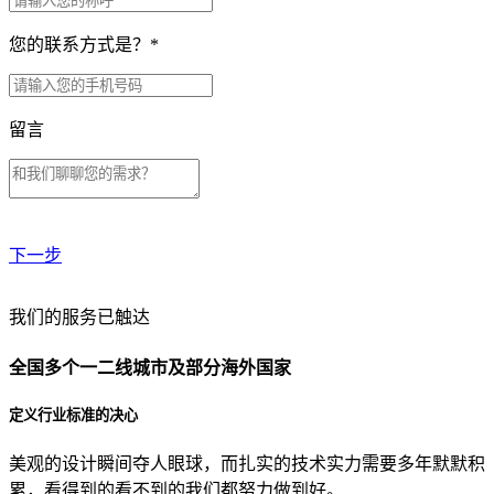
您的联系方式是？
*
留言
下一步
贵公司预算范围是？
我们的服务已触达
全国多个一二线城市及部分海外国家
贵公司的团队规模是？
定义行业标准的决心
美观的设计瞬间夺人眼球，而扎实的技术实力需要多年默默积
目前主要的营销渠道是？
累，看得到的看不到的我们都努力做到好。